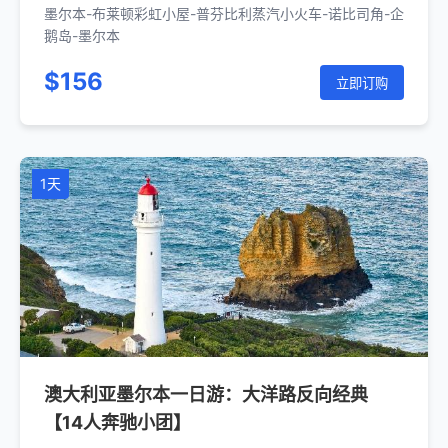
务/企鹅归巢）【14人奔驰小团】
墨尔本-布莱顿彩虹小屋-普芬比利蒸汽小火车-诺比司角-企
鹅岛-墨尔本
$156
立即订购
1天
澳大利亚墨尔本一日游：大洋路反向经典
【14人奔驰小团】