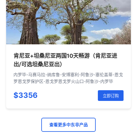
肯尼亚+坦桑尼亚两国10天畅游（肯尼亚进
出/可选坦桑尼亚出）
内罗毕-马赛马拉-纳库鲁-安博塞利-阿鲁沙-塞伦盖蒂-恩戈
罗恩戈罗保护区-恩戈罗恩戈罗火山口-阿鲁沙-内罗毕
$3356
立即订购
查看更多中东非产品