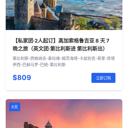
【私家团·2人起订】高加索格鲁吉亚 8 天 7
晚之旅（英文团·第比利斯进 第比利斯出）
第比利斯-西格纳吉-泰拉维-姆茨海塔-卡兹别克-哥里-库塔
伊西-巴赫马罗-巴统-第比利斯
$809
立即订购
6天