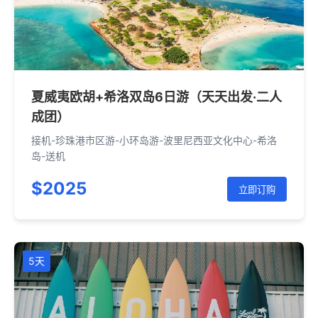
夏威夷欧胡+希洛双岛6日游（天天出发·二人
成团）
接机-珍珠港市区游-小环岛游-波里尼西亚文化中心-希洛
岛-送机
$2025
立即订购
5天