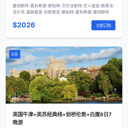
曼彻斯特-霍利希德-都柏林-贝尔法斯特-巨人堤道-斯莱戈-
戈尔韦-莫赫悬崖-利默里克-都柏林-霍利希德-曼彻斯特
$2026
立即订购
8天
英国牛津+英苏经典线+剑桥伦敦+白崖8日7
晚游