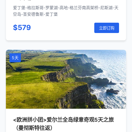
爱丁堡-格拉斯哥-罗蒙湖-高地-格兰芬南高架桥-尼斯湖-天
空岛-圣安德鲁斯-爱丁堡
$579
立即订购
5天
<欧洲拼小团>爱尔兰全岛绿意奇观5天之旅
（曼彻斯特往返）