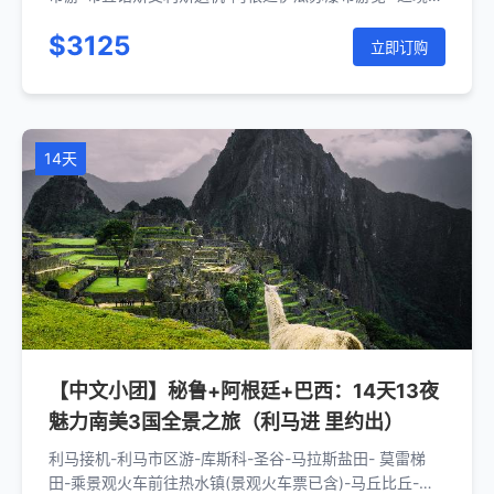
住巴西伊瓜苏)鸟园 - 巴西伊瓜苏瀑布游览-伊瓜苏送机 -
$3125
里约接机-耶稣山 - 面包山-里约送机
立即订购
14天
【中文小团】秘鲁+阿根廷+巴西：14天13夜
魅力南美3国全景之旅（利马进 里约出）
利马接机-利马市区游-库斯科-圣谷-马拉斯盐田- 莫雷梯
田-乘景观火车前往热水镇(景观火车票已含)-马丘比丘-温