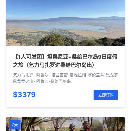
【1人可发团】坦桑尼亚+桑给巴尔岛9日度假
之旅（乞力马扎罗进桑给巴尔岛出）
乞力马扎罗- 阿鲁沙- 塔兰吉雷-曼雅拉湖-塞伦盖蒂-恩戈罗
恩戈罗火山- 阿鲁沙-桑给巴尔岛
$3379
立即订购
7天