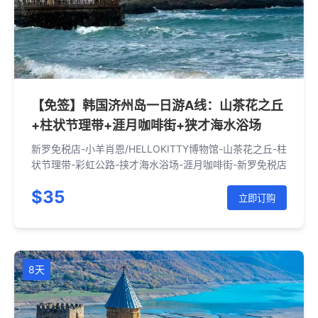
【免签】韩国济州岛一日游A线：山茶花之丘
+柱状节理带+涯月咖啡街+狭才海水浴场
新罗免税店-小羊肖恩/HELLOKITTY博物馆-山茶花之丘-柱
状节理带-彩虹公路-挟才海水浴场-涯月咖啡街-新罗免税店
$35
立即订购
8天