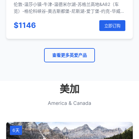
伦敦-温莎小镇-牛津-温德米尔湖-苏格兰高地&A82（车
览）-格伦科峡谷-奥古斯都堡-尼斯湖-爱丁堡-约克-华威城
堡-剑桥-伦敦-布莱顿-七姐妹国家公园-伦敦
$1146
立即订购
查看更多英爱产品
美加
America & Canada
6天