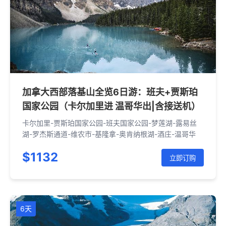
加拿大西部落基山全览6日游：班夫+贾斯珀
国家公园（卡尔加里进 温哥华出|含接送机）
卡尔加里-贾斯珀国家公园-班夫国家公园-梦莲湖-露易丝
湖-罗杰斯通道-维农市-基隆拿-奥肯纳根湖-酒庄-温哥华
$1132
立即订购
6天