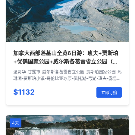
加拿大西部落基山全览6日游：班夫+贾斯珀
+优鹤国家公园+威尔斯各葛雷省立公园（温
哥华进 卡尔加里出|含接送机）
温哥华-甘露市-威尔斯各葛雷省立公园-贾斯珀国家公园-玛
琳湖-贾斯珀小镇-哥伦比亚冰原-佩托湖-弓湖-班夫-露易丝
湖-梦莲湖-翡翠湖-天然桥-班夫缆车-琼斯顿峡谷-弓河瀑
$1132
布-恶魔石柱-卡尔加里
立即订购
4天