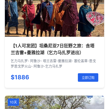
【1人可发团】坦桑尼亚7日狂野之旅：含塔
兰吉雷+曼雅拉湖（乞力马扎罗进出）
乞力马扎罗- 阿鲁沙- 塔兰吉雷-曼雅拉湖- 塞伦盖蒂-恩戈
罗恩戈罗火山- 阿鲁沙-乞力马扎罗
$1886
立即订购
10天