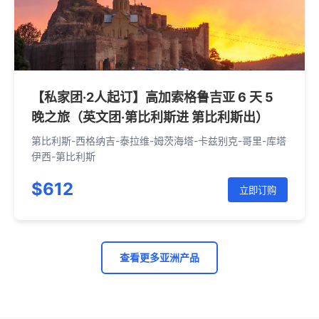
【私家团·2人起订】高加索格鲁吉亚 6 天 5
晚之旅（英文团·第比利斯进 第比利斯出）
第比利斯-西格纳吉-泰拉维-姆茨海塔-卡兹别克-哥里-库塔
伊西-第比利斯
$612
立即订购
查看更多亚洲产品