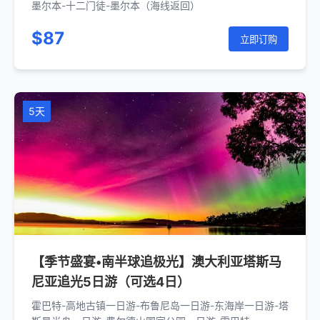
墨尔本-十二门徒-墨尔本（海线返回）
$87
立即订购
5天
【季节盛宴•南半球追极光】澳大利亚塔斯马
尼亚追光5日游（可选4日）
霍巴特-高地古镇一日游-布鲁尼岛一日游-东海岸一日游-塔