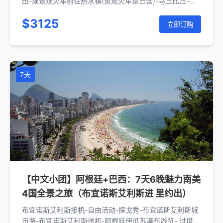
田-乘景观火车前往热水镇(景观火车票已含)-马丘比丘-温
泉镇自由活动-库斯科-利马-利马送机- 智利圣地亚哥接机-
$3125
圣地亚哥半日城市游-酒庄游览-圣地亚哥送机
立即订购
7天
【中文小团】阿根廷+巴西：7天6晚魅力南美
4国全景之旅（布宜诺斯艾利斯进 里约出）
布宜诺斯艾利斯接机-自由活动-探戈秀-布宜诺斯艾利斯城
市游-布宜诺斯艾利斯送机-阿根廷伊瓜苏瀑布游览- 过境入