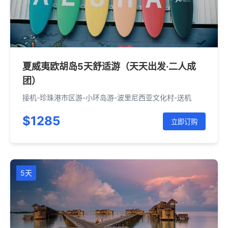
夏威夷欧胡岛5天舒适游（天天出发·二人成
团）
接机-珍珠港市区游-小环岛游-波里尼西亚文化村-送机
$1285
立即订购
5天