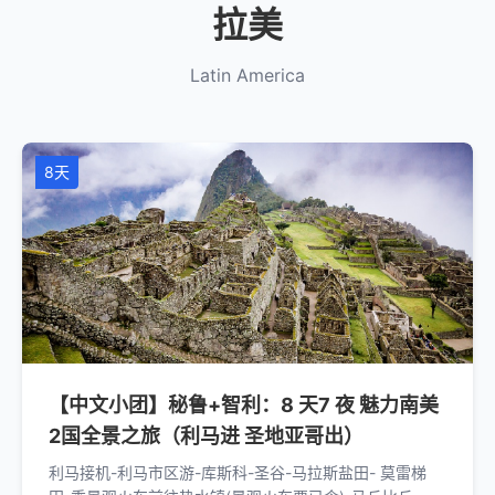
拉美
Latin America
8天
【中文小团】秘鲁+智利：8 天7 夜 魅力南美
2国全景之旅（利马进 圣地亚哥出）
利马接机-利马市区游-库斯科-圣谷-马拉斯盐田- 莫雷梯