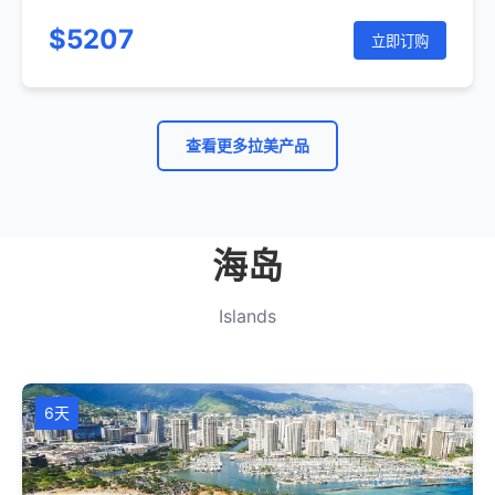
泉镇自由活动-库斯科-利马-利马送机-布宜诺斯艾利斯接
$5207
机-自由活动-探戈秀-布宜诺斯艾利斯城市游-布宜诺斯艾利
立即订购
斯送机-阿根廷伊瓜苏瀑布游览-过境入住巴西伊瓜苏)鸟园
-巴西伊瓜苏瀑布游览-伊瓜苏送机 - 里约接机-耶稣山 - 面
包山-里约送机
查看更多拉美产品
海岛
Islands
6天