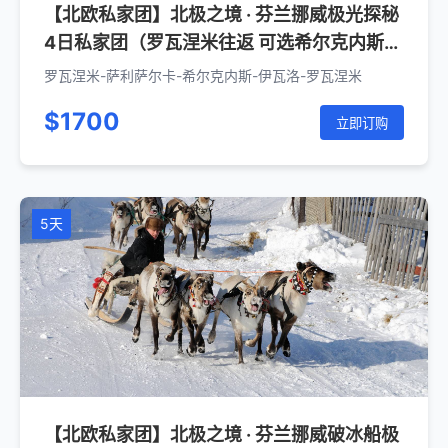
【北欧私家团】北极之境 · 芬兰挪威极光探秘
4日私家团（罗瓦涅米往返 可选希尔克内斯/
伊瓦洛下）
罗瓦涅米-萨利萨尔卡-希尔克内斯-伊瓦洛-罗瓦涅米
$1700
立即订购
5天
【北欧私家团】北极之境 · 芬兰挪威破冰船极