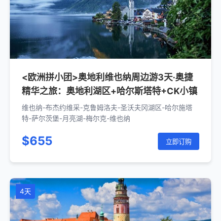
<欧洲拼小团>奥地利维也纳周边游3天·奥捷
精华之旅：奥地利湖区+哈尔斯塔特+CK小镇
维也纳-布杰约维采-克鲁姆洛夫-圣沃夫冈湖区-哈尔施塔
特-萨尔茨堡-月亮湖-梅尔克-维也纳
$655
立即订购
4天