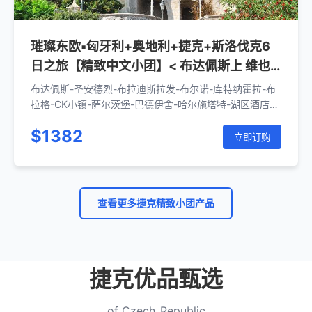
璀璨东欧▪匈牙利+奥地利+捷克+斯洛伐克6
日之旅【精致中文小团】< 布达佩斯上 维也
纳下>
布达佩斯-圣安德烈-布拉迪斯拉发-布尔诺-库特纳霍拉-布
拉格-CK小镇-萨尔茨堡-巴德伊舍-哈尔施塔特-湖区酒店-
瓦豪河谷-维也纳
$1382
立即订购
查看更多捷克精致小团产品
捷克优品甄选
of Czech_Republic