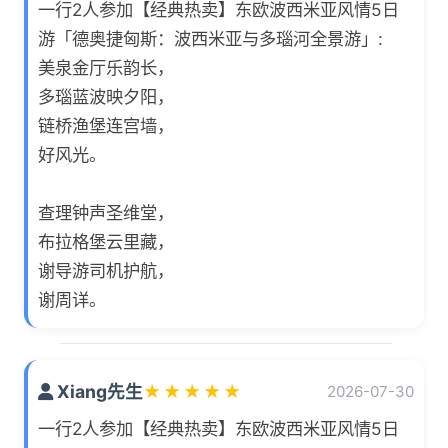
一行2人参加【经典热卖】东欧波西米亚风情5日
游「德奥捷匈斯：波西米亚与多瑙河全景游」:
美泉金厅乐韵长，
多瑙蓝波映夕阳，
链桥渔堡连宫墙，
好风光。
查理钟声圣维堂，
布拉格堡云里藏，
谢导游司机护航，
谢周详。
Xiang先生
★
★
★
★
★
2026-07-30
一行2人参加【经典热卖】东欧波西米亚风情5日