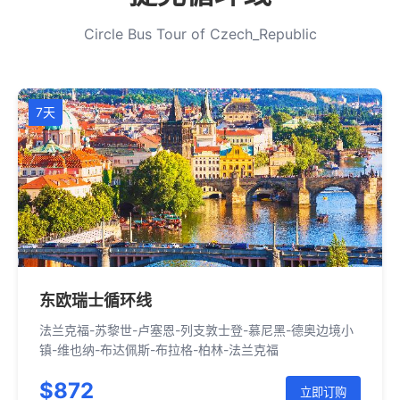
Circle Bus Tour of Czech_Republic
7天
东欧瑞士循环线
法兰克福-苏黎世-卢塞恩-列支敦士登-慕尼黑-德奥边境小
镇-维也纳-布达佩斯-布拉格-柏林-法兰克福
$872
立即订购