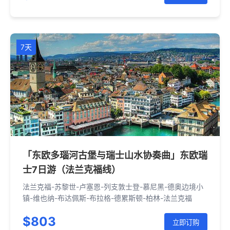
7天
「东欧多瑙河古堡与瑞士山水协奏曲」东欧瑞
士7日游（法兰克福线）
法兰克福-苏黎世-卢塞恩-列支敦士登-慕尼黑-德奥边境小
镇-维也纳-布达佩斯-布拉格-德累斯顿-柏林-法兰克福
$803
立即订购