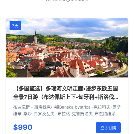
7天
【多国甄选】多瑙河文明走廊•漫步东欧五国
全景7日游（布达佩斯上下•匈牙利+斯洛伐克
+波兰+捷克+奥地利）
布达佩斯 - 斯洛伐克小镇Banska bystrica -克拉科夫-奥斯
维辛-华沙-弗罗茨瓦夫 -布拉格-克鲁姆洛夫-布杰约维采-
维也纳-布拉迪斯拉发-布达佩斯
$990
立即订购