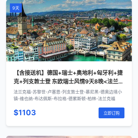
9天
【含接送机】德国+瑞士+奥地利+匈牙利+捷
克+列支敦士登 东欧瑞士风情9天8晚<法兰克
福上下>
法兰克福-苏黎世-卢塞恩-列支敦士登-慕尼黑-德奥边境小
镇-维也纳-布达佩斯-布拉格-德累斯顿-柏林-法兰克福
$1103
立即订购