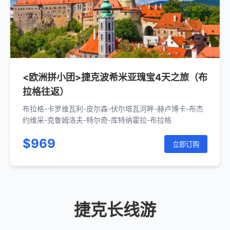
<欧洲拼小团>捷克波希米亚瑰宝4天之旅（布
拉格往返）
布拉格-卡罗维瓦利-皮尔森-伏尔塔瓦河畔-赫卢博卡-布杰
约维采-克鲁姆洛夫-特尔奇-库特纳霍拉-布拉格
$969
立即订购
捷克长线游