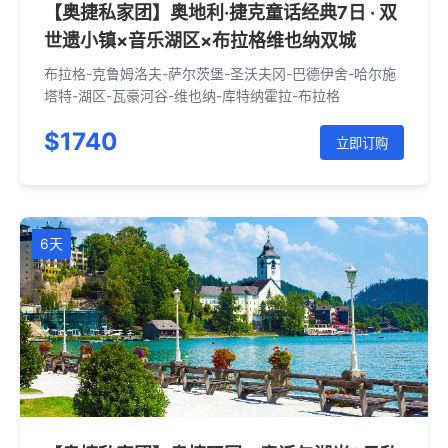
【奥捷私家团】奥地利·捷克童话经典7日 · 双
世遗小镇×音乐湖区×布拉格维也纳双城
布拉格-克鲁姆洛夫-萨尔茨堡-圣沃夫冈-巴德伊舍-哈尔施
塔特-湖区-瓦豪河谷-维也纳-库特纳霍拉-布拉格
$1740
立即订购
6天