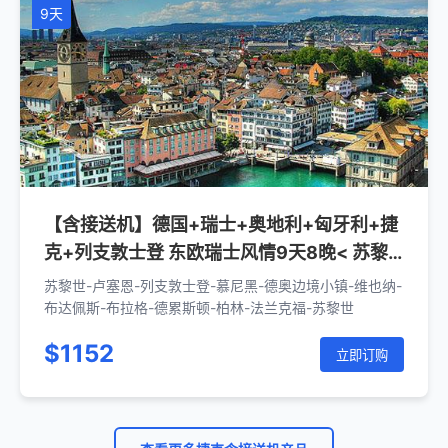
9天
【含接送机】德国+瑞士+奥地利+匈牙利+捷
克+列支敦士登 东欧瑞士风情9天8晚< 苏黎
世上下>
苏黎世-卢塞恩-列支敦士登-慕尼黑-德奥边境小镇-维也纳-
布达佩斯-布拉格-德累斯顿-柏林-法兰克福-苏黎世
$1152
立即订购