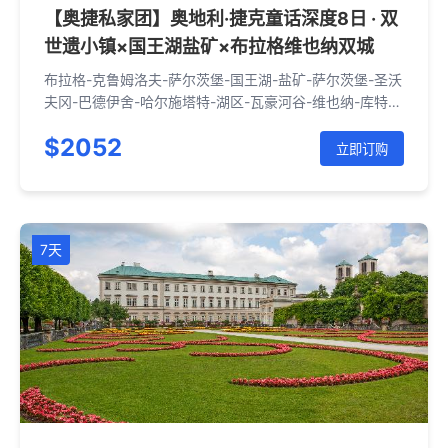
【奥捷私家团】奥地利·捷克童话深度8日 · 双
世遗小镇×国王湖盐矿×布拉格维也纳双城
布拉格-克鲁姆洛夫-萨尔茨堡-国王湖-盐矿-萨尔茨堡-圣沃
夫冈-巴德伊舍-哈尔施塔特-湖区-瓦豪河谷-维也纳-库特纳
霍拉-布拉格
$2052
立即订购
7天