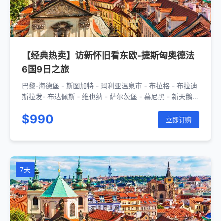
【经典热卖】访新怀旧看东欧-捷斯匈奥德法
6国9日之旅
巴黎-海德堡 - 斯图加特 - 玛利亚温泉市 - 布拉格 - 布拉迪
斯拉发- 布达佩斯 - 维也纳 - 萨尔茨堡 - 慕尼黑 - 新天鹅堡
- 斯图加特 - 斯特拉斯堡 - 巴黎
$990
立即订购
7天