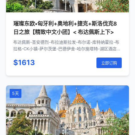
璀璨东欧▪匈牙利+奥地利+捷克+斯洛伐克8
日之旅【精致中文小团】< 布达佩斯上下>
布达佩斯-圣安德烈-布拉迪斯拉发-布尔诺-库特纳霍拉-布
拉格-CK小镇-萨尔茨堡-巴德伊舍-哈尔施塔特-湖区酒店-
瓦豪河谷-维也纳-布达佩斯
$1613
立即订购
5天