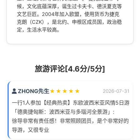
候，文化底蕴深厚，诞生过卡夫卡、德沃夏克等
文艺巨匠。2004年加入欧盟，使用货币为捷克
克朗（CZK），是北约、申根区成员国，政治稳
定，生活水平较高。
旅游评论[4.6分/5分]
ZHONG先生
★
★
★
★
★
2026-07-31
一行1人参加【经典热卖】东欧波西米亚风情5日游
「德奥捷匈斯：波西米亚与多瑙河全景游」:
徐导非常有责任感！非常照顾团员，是个非常好的
导游，又很专业