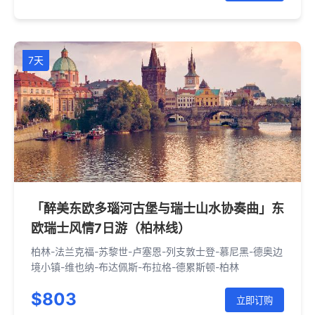
7天
「醉美东欧多瑙河古堡与瑞士山水协奏曲」东
欧瑞士风情7日游（柏林线）
柏林-法兰克福-苏黎世-卢塞恩-列支敦士登-慕尼黑-德奥边
境小镇-维也纳-布达佩斯-布拉格-德累斯顿-柏林
$803
立即订购