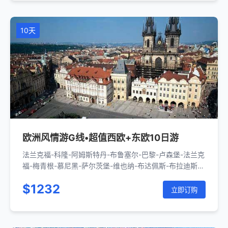
10天
欧洲风情游G线•超值西欧+东欧10日游
法兰克福-科隆-阿姆斯特丹-布鲁塞尔-巴黎-卢森堡-法兰克
福-梅青根-慕尼黑-萨尔茨堡-维也纳-布达佩斯-布拉迪斯拉
发-布拉格-纽伦堡-法兰克福
$1232
立即订购