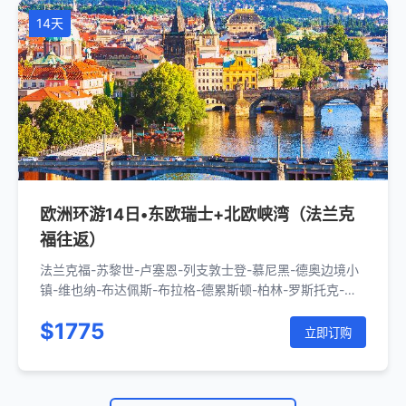
14天
欧洲环游14日•东欧瑞士+北欧峡湾（法兰克
福往返）
法兰克福-苏黎世-卢塞恩-列支敦士登-慕尼黑-德奥边境小
镇-维也纳-布达佩斯-布拉格-德累斯顿-柏林-罗斯托克-哥
本哈根-马尔默-哥德堡-奥斯陆-海姆瑟达尔-弗洛姆-米达
$1775
尔-弗洛姆-居德旺恩-沃斯-卑尔根-努尔黑姆松-埃德菲尤
立即订购
尔-耶卢-奥斯陆-哥本哈根-罗斯托克-柏林-法兰克福