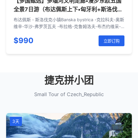
【多国甄选】多瑙河文明走廊•漫步东欧五国
全景7日游（布达佩斯上下•匈牙利+斯洛伐克
+波兰+捷克+奥地利）
布达佩斯 - 斯洛伐克小镇Banska bystrica -克拉科夫-奥斯
维辛-华沙-弗罗茨瓦夫 -布拉格-克鲁姆洛夫-布杰约维采-
维也纳-布拉迪斯拉发-布达佩斯
$990
立即订购
捷克拼小团
Small Tour of Czech_Republic
3天