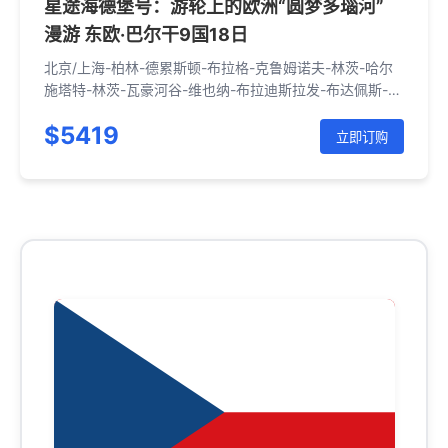
星途海德堡号：游轮上的欧洲“圆梦多瑙河”
漫游 东欧·巴尔干9国18日
北京/上海-柏林-德累斯顿-布拉格-克鲁姆诺夫-林茨-哈尔
施塔特-林茨-瓦豪河谷-维也纳-布拉迪斯拉发-布达佩斯-武
科瓦尔-贝尔格莱德-铁门峡谷-维丁-久尔久-布加勒斯特-大
$5419
特尔诺沃-索非亚-北京/上海
立即订购