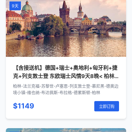
9天
【含接送机】德国+瑞士+奥地利+匈牙利+捷
克+列支敦士登 东欧瑞士风情9天8晚< 柏林
上下>
柏林-法兰克福-苏黎世-卢塞恩-列支敦士登-慕尼黑-德奥边
境小镇-维也纳-布达佩斯-布拉格-德累斯顿-柏林
$1149
立即订购