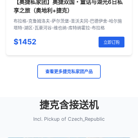
【奥捷私家团】奥捷双国・童话与湖光6日私
享之旅（奥地利+捷克）
布拉格-克鲁姆洛夫-萨尔茨堡-圣沃夫冈-巴德伊舍-哈尔施
塔特-湖区-瓦豪河谷-维也纳-库特纳霍拉-布拉格
$1452
立即订购
查看更多捷克私家团产品
捷克含接送机
Incl. Pickup of Czech_Republic