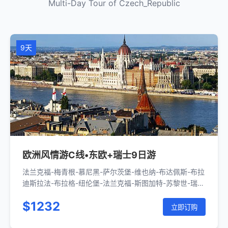
Multi-Day Tour of Czech_Republic
9天
欧洲风情游C线•东欧+瑞士9日游
法兰克福-梅青根-慕尼黑-萨尔茨堡-维也纳-布达佩斯-布拉
迪斯拉法-布拉格-纽伦堡-法兰克福-斯图加特-苏黎世-瑞士
小镇-伯尔尼-洛桑-蒙特勒-瑞士小镇-因特拉肯-卢塞恩-沙
$1232
夫豪森-斯图加特-法兰克福
立即订购