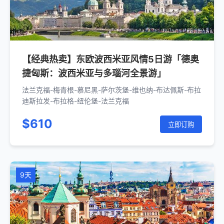
【经典热卖】东欧波西米亚风情5日游「德奥
捷匈斯：波西米亚与多瑙河全景游」
法兰克福-梅青根-慕尼黑-萨尔茨堡-维也纳-布达佩斯-布拉
迪斯拉发-布拉格-纽伦堡-法兰克福
$610
立即订购
9天