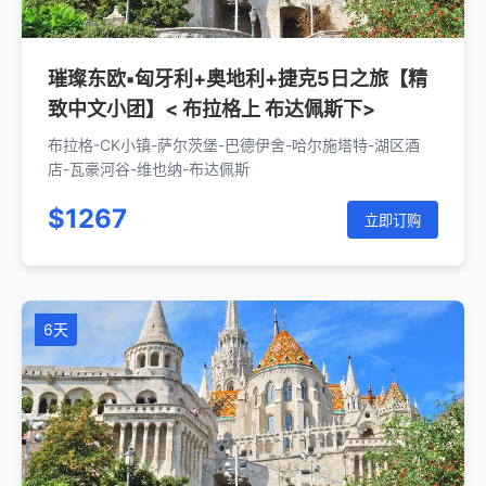
璀璨东欧▪匈牙利+奥地利+捷克5日之旅【精
致中文小团】< 布拉格上 布达佩斯下>
布拉格-CK小镇-萨尔茨堡-巴德伊舍-哈尔施塔特-湖区酒
店-瓦豪河谷-维也纳-布达佩斯
$1267
立即订购
6天